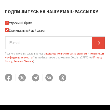
ПОДПИШИТЕСЬ НА НАШУ EMAIL-РАССЫЛКУ
Подпишитесь на нашу Email-рассылку
Утренний бриф
Еженедельный дайджест
Подписываясь, вы соглашаетесь с
пользовательским соглашением
и
политикой
конфиденциальности
The Insider,
а также с условиями Google reCAPTCHA
(
Privacy
Policy
,
Terms of Service
).