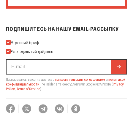
ПОДПИШИТЕСЬ НА НАШУ EMAIL-РАССЫЛКУ
Подпишитесь на нашу Email-рассылку
Утренний бриф
Еженедельный дайджест
Подписываясь, вы соглашаетесь с
пользовательским соглашением
и
политикой
конфиденциальности
The Insider,
а также с условиями Google reCAPTCHA
(
Privacy
Policy
,
Terms of Service
).