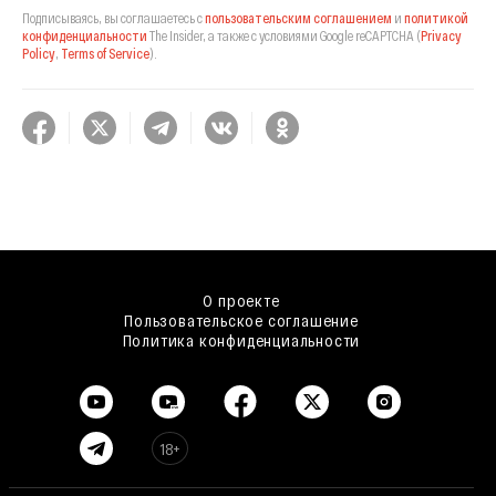
Подписываясь, вы соглашаетесь с
пользовательским соглашением
и
политикой
конфиденциальности
The Insider,
а также с условиями Google reCAPTCHA
(
Privacy
Policy
,
Terms of Service
).
О проекте
Пользовательское соглашение
Политика конфиденциальности
18+