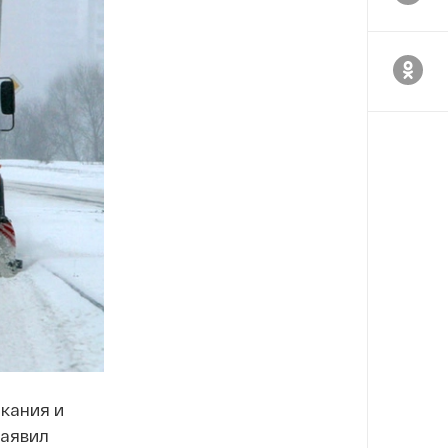
скания и
заявил