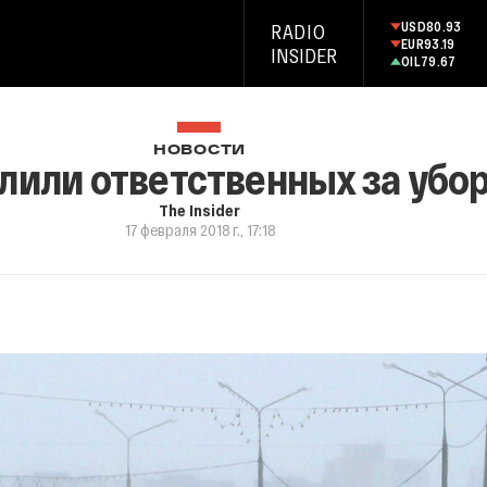
USD
80.93
RADIO
EUR
93.19
INSIDER
OIL
79.67
НОВОСТИ
лили ответственных за убор
The Insider
17 февраля 2018 г., 17:18