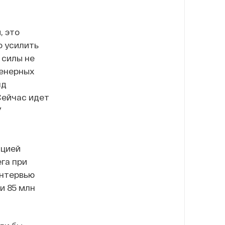
, это
о усилить
 силы не
женерных
яд
Сейчас идет
У
ацией
га при
интервью
и 85 млн