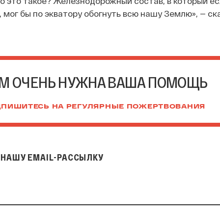
о это такое? Железнодорожный состав, в который ес
, мог бы по экватору обогнуть всю нашу Землю», — ск
М ОЧЕНЬ НУЖНА ВАША ПОМОЩЬ
ПИШИТЕСЬ НА РЕГУЛЯРНЫЕ ПОЖЕРТВОВАНИЯ
НАШУ EMAIL-РАССЫЛКУ
il-рассылку