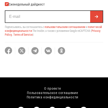
Еженедельный дайджест
Подписываясь, вы соглашаетесь с
пользовательским соглашением
и
политикой
конфиденциальности
The Insider,
а также с условиями Google reCAPTCHA
(
Privacy
Policy
,
Terms of Service
).
О проекте
Пользовательское соглашение
Политика конфиденциальности