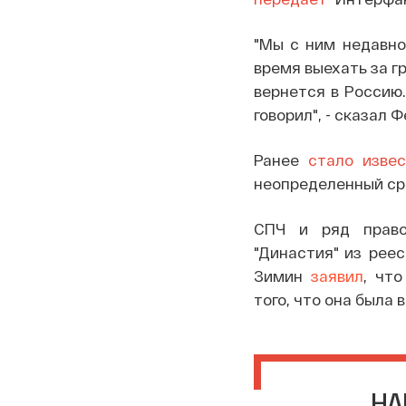
"Мы с ним недавно 
время выехать за г
вернется в Россию.
говорил", - сказал 
Ранее
стало изве
неопределенный ср
СПЧ и ряд право
"Династия" из рее
Зимин
заявил
, чт
того, что она была
НА