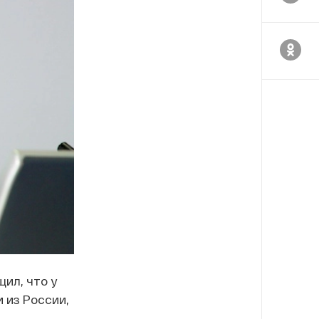
ил, что у
 из России,