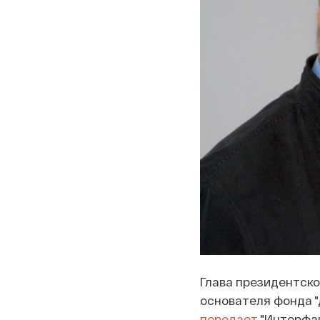
Глава президентско
основателя фонда "
передает
"Интерфак