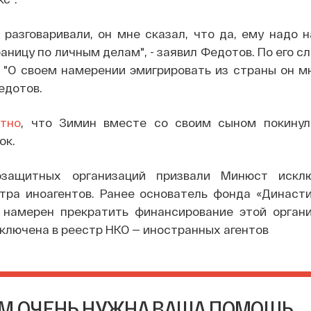
разговаривали, он мне сказал, что да, ему надо 
раницу по личным делам", - заявил Федотов. По его с
 "О своем намерении эмигрировать из страны он м
Федотов.
стно
, что Зимин вместе со своим сыном покину
ок.
защитных организаций призвали Минюст искл
стра иноагентов. Ранее основатель фонда «Династ
о намерен прекратить финансирование этой органи
 включена в реестр НКО — иностранных агентов
М ОЧЕНЬ НУЖНА ВАША ПОМОЩЬ