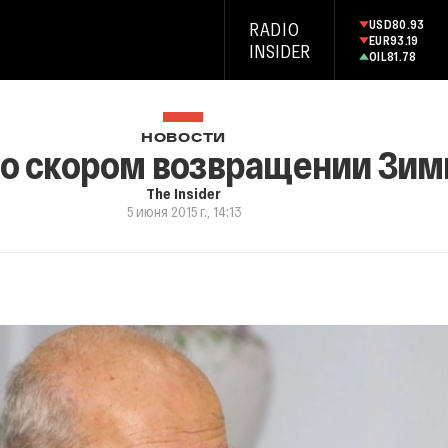
USD
80.93
RADIO
EUR
93.19
INSIDER
OIL
81.78
НОВОСТИ
 о скором возвращении Зим
The Insider
5 июня 2015 г., 14:13