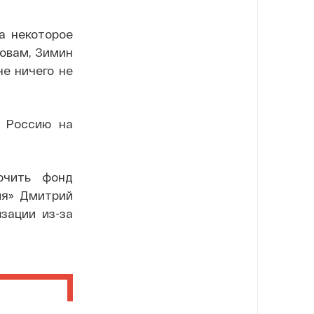
на некоторое
ловам, Зимин
не ничего не
л Россию на
ючить фонд
ия» Дмитрий
зации из-за