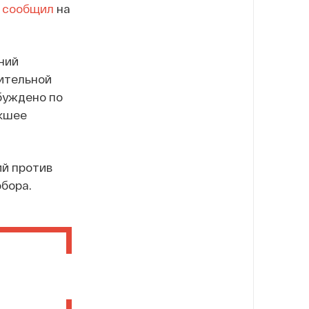
м
сообщил
на
ний
ительной
буждено по
кшее
ий против
обора.