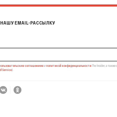
НАШУ EMAIL-РАССЫЛКУ
il-рассылку
пользовательским соглашением
и
политикой конфиденциальности
The Insider,
а также 
f Service
).