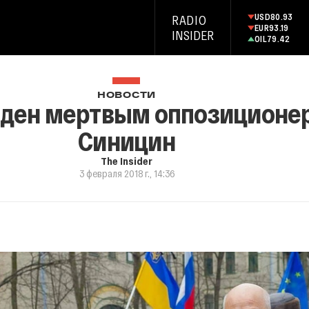
USD
80.93
RADIO
EUR
93.19
INSIDER
OIL
79.42
НОВОСТИ
йден мертвым оппозиционе
Синицин
The Insider
3 февраля 2018 г., 14:36