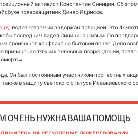
позиционный активист
Константин Синицин. Об это
фейсбуке правозащитник Динар Идрисов.
а.ру
, подозреваемый задержан полицией. Это 44-лет
якобы последним видел Синицина живым. По предвар
итым произошел конфликт на бытовой почве. Дело воз
е причинение тяжких телесных повреждений, повле
 смерть».
ода. Он был постоянным участником протестных акц
а также в защиту светского статуса Исаакиевского с
М ОЧЕНЬ НУЖНА ВАША ПОМОЩЬ
ПИШИТЕСЬ НА РЕГУЛЯРНЫЕ ПОЖЕРТВОВАНИЯ