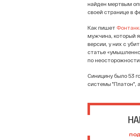
найден мертвым оп
своей странице в 
Как пишет
Фонтанк
мужчина, который 
версии, у них с уб
статье «умышленно
по неосторожности
Синицину было 53 г
системы "Платон", 
НА
ПОД