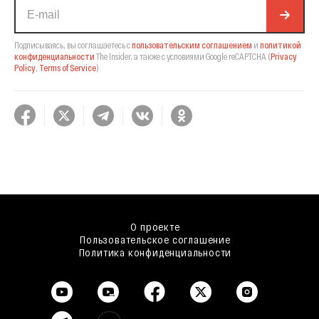
Подписываясь, вы соглашаетесь с
пользовательским соглашением
и
политикой
конфиденциальности
The Insider,
а также с условиями Google reCAPTCHA
(
Privacy
Policy
,
Terms of Service
).
О проекте
Пользовательское соглашение
Политика конфиденциальности