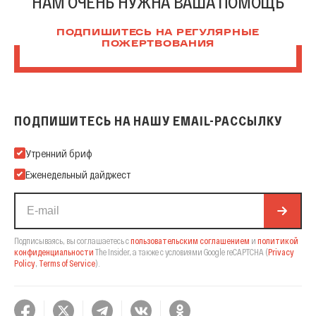
НАМ ОЧЕНЬ НУЖНА ВАША ПОМОЩЬ
ПОДПИШИТЕСЬ НА РЕГУЛЯРНЫЕ
ПОЖЕРТВОВАНИЯ
ПОДПИШИТЕСЬ НА НАШУ EMAIL-РАССЫЛКУ
Подпишитесь на нашу Email-рассылку
Утренний бриф
Еженедельный дайджест
Подписываясь, вы соглашаетесь с
пользовательским соглашением
и
политикой
конфиденциальности
The Insider,
а также с условиями Google reCAPTCHA
(
Privacy
Policy
,
Terms of Service
).