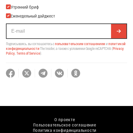
Подпишитесь на нашу Email-рассылку
Утренний бриф
Еженедельный дайджест
Подписываясь, вы соглашаетесь с
пользовательским соглашением
и
политикой
конфиденциальности
The Insider,
а также с условиями Google reCAPTCHA
(
Privacy
Policy
,
Terms of Service
).
О проекте
Пользовательское соглашение
Политика конфиденциальности