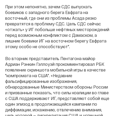
При этом непонятно, зачем СДС выпускать
боевиков с западного берега Евфрата на
восточный, где они из проблемы Асада резко
превратятся в проблему СДС. Цель СДС сейчас
«отжать» у ИГ побольше нефтяных месторождений
перед возможным конфликтом с Дамаском, а
лишние боевики ИГ на восточном берегу Евфрата
этому особо не способствуют".
Во вторник представитель Пентагона майор
Адриан Рэнкин Гэллоуэй прокомментировал РБК
появление скриншота мобильной игры в качестве
"компромата на США". «Недавние
фальсифицированные изображения,
обнародованные Министерством обороны России
и призванные показать, что силы коалиции во главе
с США поддерживают ИГ, представляют собой еще
один эпизод в продолжающейся кампании по
диффамации, искажению, отвлечению внимания,
цель которой — дискредитация США и успешной