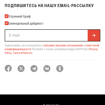
ПОДПИШИТЕСЬ НА НАШУ EMAIL-РАССЫЛКУ
Подпишитесь на нашу Email-рассылку
Утренний бриф
Еженедельный дайджест
Подписываясь, вы соглашаетесь с
пользовательским соглашением
и
политикой
конфиденциальности
The Insider,
а также с условиями Google reCAPTCHA
(
Privacy
Policy
,
Terms of Service
).