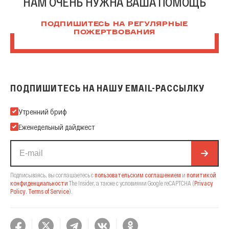
НАМ ОЧЕНЬ НУЖНА ВАША ПОМОЩЬ
ПОДПИШИТЕСЬ НА РЕГУЛЯРНЫЕ
ПОЖЕРТВОВАНИЯ
ПОДПИШИТЕСЬ НА НАШУ EMAIL-РАССЫЛКУ
Подпишитесь на нашу Email-рассылку
Утренний бриф
Еженедельный дайджест
Подписываясь, вы соглашаетесь с
пользовательским соглашением
и
политикой
конфиденциальности
The Insider,
а также с условиями Google reCAPTCHA
(
Privacy
Policy
,
Terms of Service
).