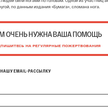
Людей били ногами по головам. Одной из участниц а
ругой, по данным издания «Бумага», сломана нога.
М ОЧЕНЬ НУЖНА ВАША ПОМОЩЬ
ПИШИТЕСЬ НА РЕГУЛЯРНЫЕ ПОЖЕРТВОВАНИЯ
НАШУ EMAIL-РАССЫЛКУ
il-рассылку