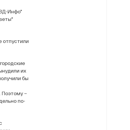
ОВД-Инфо"
зеты"
е отпустили
о городские
ынудили их
получили бы
. Поэтому –
дельно по-
с