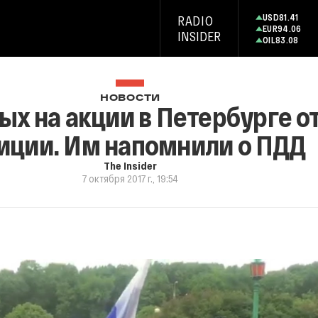
USD
81.41
RADIO
EUR
94.06
INSIDER
OIL
83.08
НОВОСТИ
ых на акции в Петербурге о
иции. Им напомнили о ПДД
The Insider
7 октября 2017 г., 19:54