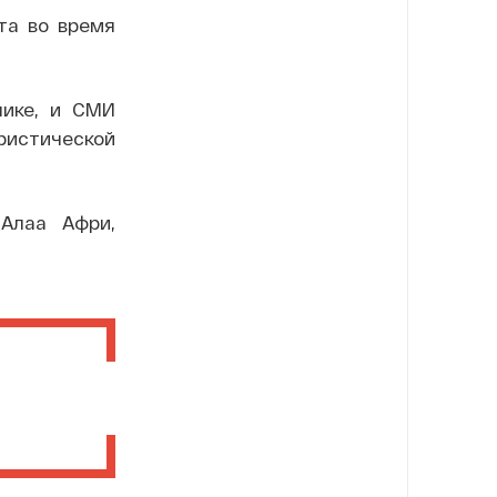
та во время
лике, и СМИ
ристической
Алаа Афри,