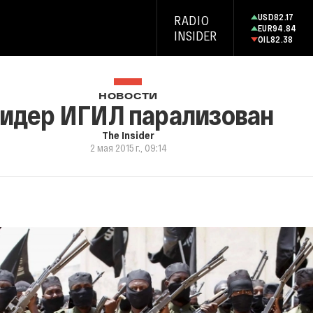
USD
82.17
RADIO
EUR
94.84
INSIDER
OIL
82.38
НОВОСТИ
идер ИГИЛ парализован
The Insider
2 мая 2015 г., 09:14