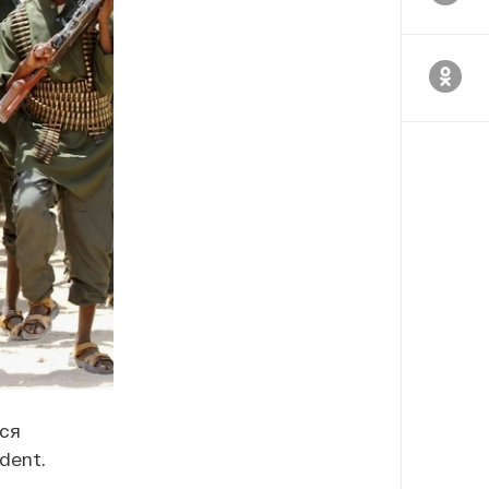
ся
dent.