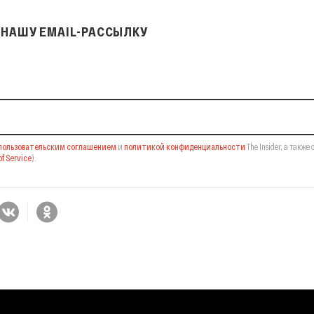
НАШУ EMAIL-РАССЫЛКУ
il-рассылку
пользовательским соглашением
и
политикой конфиденциальности
The Insider,
а также 
f Service
).