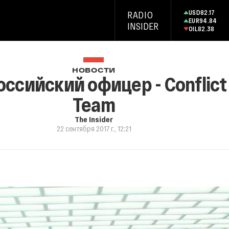
USD
82.17
RADIO
EUR
94.84
INSIDER
OIL
82.38
НОВОСТИ
ссийский офицер - Conflict 
Team
The Insider
22 сентября 2017 г., 12:21