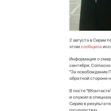
2 августа в Сирии 
этом
сообщила
иссл
Информация о смер
сентября. Согласн
"За освобождение П
обратной стороне н
В посте "ВКонтакте"
и служил в спецназе
Сирию в результате
государства».