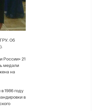
ГРУ. Об
).
и России» 21
ль медали
жена на
в 1986 году
мандировки в
ского