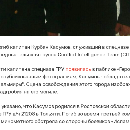
погиб капитан Курбан Касумов, служивший в спецназе 
едовательская группа Conflict Intelligence Team (CIT
ти капитана спецназа ГРУ
появилась
в паблике «Геро
о опубликованным фотографиям, Касумов - обладате
альмиры". Сцена освобождения этого города изобра
адгробия на его могиле.
 указано, что Касумов родился в Ростовской области 
 ГРУ в/ч 21208 в Тольяти. Погиб во время третьей ко
 минометного обстрела со стороны боевиков «Ислам