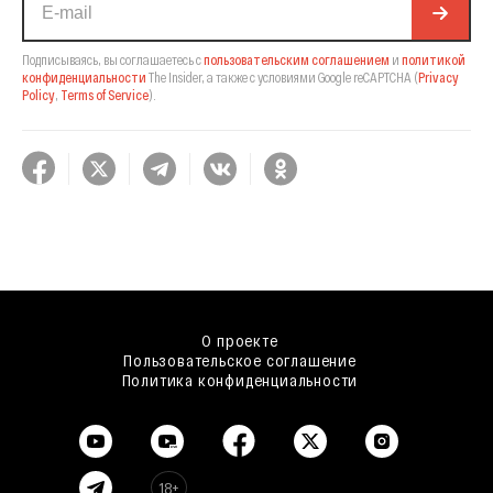
Подписываясь, вы соглашаетесь с
пользовательским соглашением
и
политикой
конфиденциальности
The Insider,
а также с условиями Google reCAPTCHA
(
Privacy
Policy
,
Terms of Service
).
О проекте
Пользовательское соглашение
Политика конфиденциальности
18+