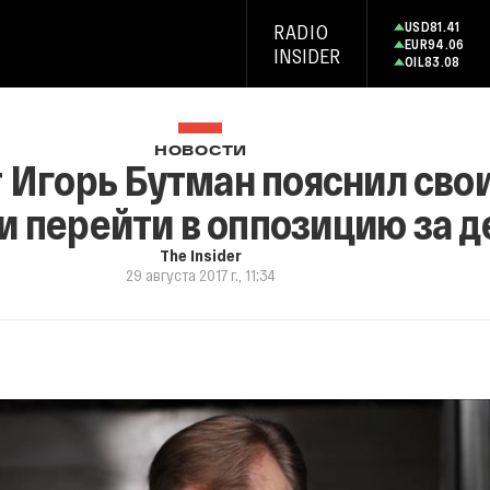
USD
81.41
RADIO
EUR
94.06
INSIDER
OIL
83.08
НОВОСТИ
Игорь Бутман пояснил свои
и перейти в оппозицию за д
The Insider
29 августа 2017 г., 11:34