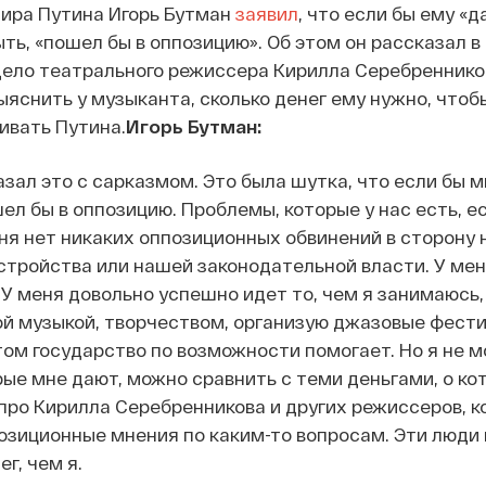
ира Путина Игорь Бутман
заявил
, что если бы ему «
ыть, «пошел бы в оппозицию». Об этом он рассказал 
ело театрального режиссера Кирилла Серебреннико
ыяснить у музыканта, сколько денег ему нужно, чтоб
ивать Путина.
Игорь Бутман:
азал это с сарказмом. Это была шутка, что если бы м
ел бы в оппозицию. Проблемы, которые у нас есть, е
еня нет никаких оппозиционных обвинений в сторону
стройства или нашей законодательной власти. У мен
У меня довольно успешно идет то, чем я занимаюсь, 
й музыкой, творчеством, организую джазовые фести
том государство по возможности помогает. Но я не м
орые мне дают, можно сравнить с теми деньгами, о ко
 про Кирилла Серебренникова и других режиссеров, 
озиционные мнения по каким-то вопросам. Эти люди
г, чем я.