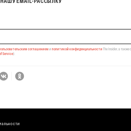
НАШУ EMAIL-РАССЫЛКУ
il-рассылку
пользовательским соглашением
и
политикой конфиденциальности
The Insider,
а также 
f Service
).
иальности