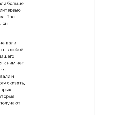
дали больше
в интервью
ва. The
ы он
не дали
сть в любой
 нашего
я к ним нет
- я
вали и
огу сказать,
торых
которые
 получают