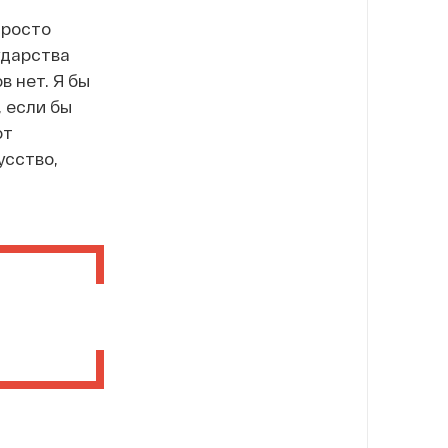
просто
ударства
в нет. Я бы
, если бы
от
усство,