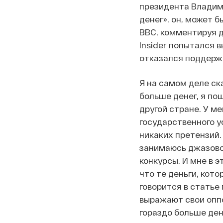
президента Владим
денег», он, может б
BBC, комментируя д
Insider попытался в
отказался поддерж
Я на самом деле ск
больше денег, я пош
другой стране. У м
государственного у
никаких претензий. 
занимаюсь джазово
конкурсы. И мне в э
что те деньги, кот
говорится в статье
выражают свои опп
гораздо больше дене