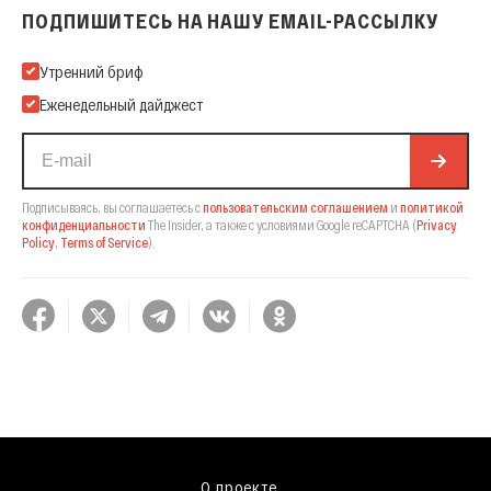
ПОДПИШИТЕСЬ НА НАШУ EMAIL-РАССЫЛКУ
Подпишитесь на нашу Email-рассылку
Утренний бриф
Еженедельный дайджест
Подписываясь, вы соглашаетесь с
пользовательским соглашением
и
политикой
конфиденциальности
The Insider,
а также с условиями Google reCAPTCHA
(
Privacy
Policy
,
Terms of Service
).
О проекте