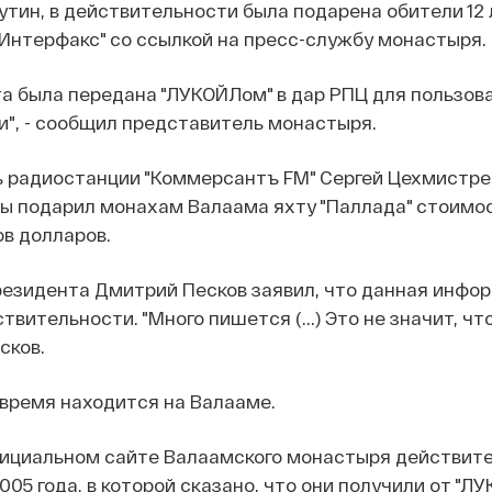
тин, в действительности была подарена обители 12 
Интерфакс" со ссылкой на пресс-службу монастыря.
хта была передана "ЛУКОЙЛом" в дар РПЦ для пользов
", - сообщил представитель монастыря.
ь радиостанции "Коммерсантъ FM" Сергей Цехмистр
бы подарил монахам Валаама яхту "Паллада" стоимо
в долларов.
езидента Дмитрий Песков заявил, что данная инфо
вительности. "Много пишется (...) Это не значит, что
сков.
время находится на Валааме.
фициальном сайте Валаамского монастыря действите
005 года, в которой сказано, что они получили от "ЛУ