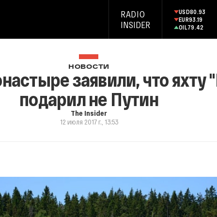
USD
80.93
RADIO
EUR
93.19
INSIDER
OIL
79.42
НОВОСТИ
настыре заявили, что яхту 
подарил не Путин
The Insider
12 июля 2017 г., 13:53