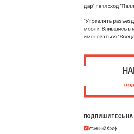
дар" теплоход "Палл
"Управлять разъез
моряк. Влившись в 
именоваться "Всецар
НА
ПОД
ПОДПИШИТЕСЬ НА 
Подпишитесь на нашу Ema
Утренний бриф