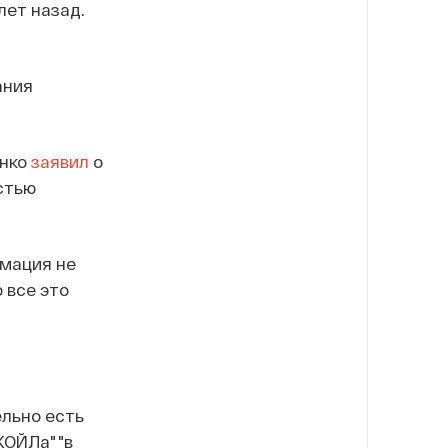
лет назад.
ания
енко
заявил
о
стью
рмация не
 все это
льно есть
КОЙЛа" "в