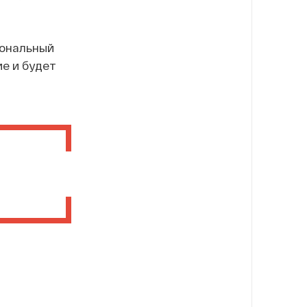
иональный
е и будет