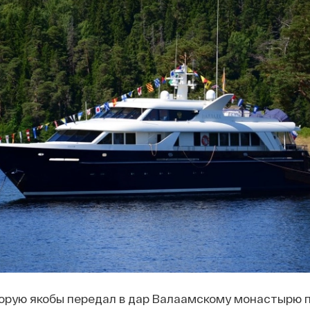
торую якобы передал в дар Валаамскому монастырю 