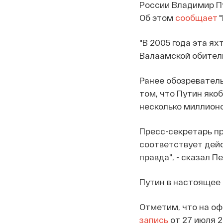
России Владимир Пу
Об этом
сообщает
"
"В 2005 года эта я
Валаамской обители
Ранее обозревател
том, что Путин яко
несколько миллионо
Пресс-секретарь пр
соответствует дейст
правда", - сказал Пе
Путин в настоящее 
Отметим, что на о
запись
от 27 июля 2