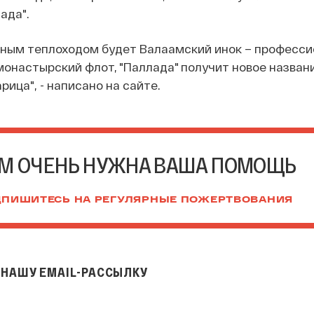
ада".
дным теплоходом будет Валаамский инок – професс
монастырский флот, "Паллада" получит новое названи
ица", - написано на сайте.
М ОЧЕНЬ НУЖНА ВАША ПОМОЩЬ
ПИШИТЕСЬ НА РЕГУЛЯРНЫЕ ПОЖЕРТВОВАНИЯ
НАШУ EMAIL-РАССЫЛКУ
il-рассылку