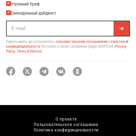
Подпишитесь на нашу Email-рассылку
Утренний бриф
Еженедельный дайджест
Подписываясь, вы соглашаетесь с
пользовательским соглашением
и
политикой
конфиденциальности
The Insider,
а также с условиями Google reCAPTCHA
(
Privacy
Policy
,
Terms of Service
).
О проекте
Пользовательское соглашение
Политика конфиденциальности