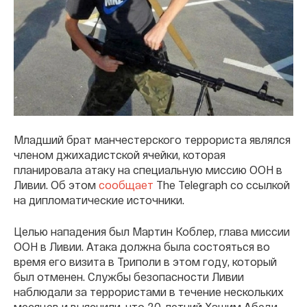
Младший брат манчестерского террориста являлся
членом джихадистской ячейки, которая
планировала атаку на специальную миссию ООН в
Ливии. Об этом
сообщает
The Telegraph со ссылкой
на дипломатические источники.
Целью нападения был Мартин Коблер, глава миссии
ООН в Ливии. Атака должна была состояться во
время его визита в Триполи в этом году, который
был отменен. Службы безопасности Ливии
наблюдали за террористами в течение нескольких
месяцев и выяснили, что 20-летний Хашим Абеди -