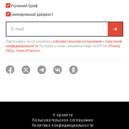
Подпишитесь на нашу Email-рассылку
Утренний бриф
Еженедельный дайджест
Подписываясь, вы соглашаетесь с
пользовательским соглашением
и
политикой
конфиденциальности
The Insider,
а также с условиями Google reCAPTCHA
(
Privacy
Policy
,
Terms of Service
).
О проекте
Пользовательское соглашение
Политика конфиденциальности