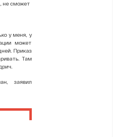
, не сможет
ко у меня, у
вации может
дней. Приказ
аривать. Там
дрич.
ан, заявил