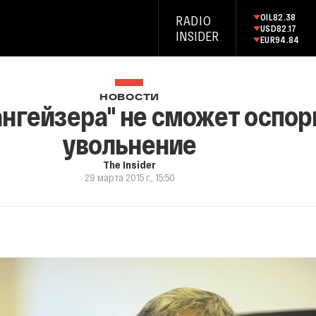
OIL
82.38
RADIO
USD
82.17
INSIDER
EUR
94.84
НОВОСТИ
нгейзера" не сможет оспор
увольнение
The Insider
29 марта 2015 г., 15:50