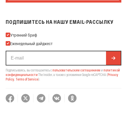
ПОДПИШИТЕСЬ НА НАШУ EMAIL-РАССЫЛКУ
Подпишитесь на нашу Email-рассылку
Утренний бриф
Еженедельный дайджест
Подписываясь, вы соглашаетесь с
пользовательским соглашением
и
политикой
конфиденциальности
The Insider,
а также с условиями Google reCAPTCHA
(
Privacy
Policy
,
Terms of Service
).