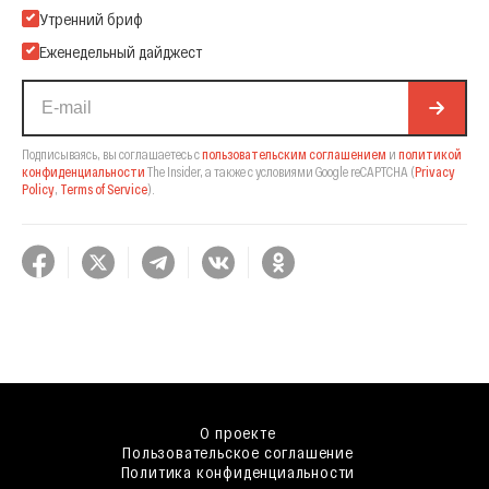
Подпишитесь на нашу Email-рассылку
Утренний бриф
Еженедельный дайджест
Подписываясь, вы соглашаетесь с
пользовательским соглашением
и
политикой
конфиденциальности
The Insider,
а также с условиями Google reCAPTCHA
(
Privacy
Policy
,
Terms of Service
).
О проекте
Пользовательское соглашение
Политика конфиденциальности