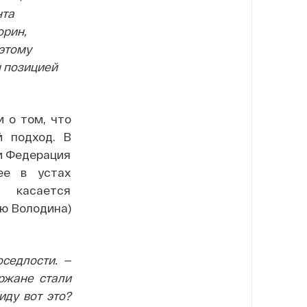
нта
орин,
 этому
н позицией
и о том, что
й подход. В
 и Федерация
ее в устах
 касается
ю Володина)
оседлости. —
оржане стали
иду вот это?