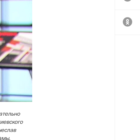
ательно
иевского
чеслав
амы,