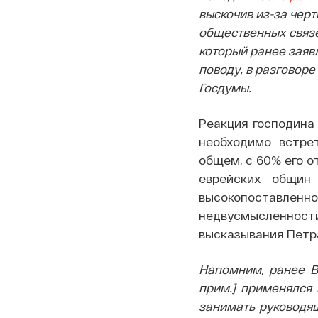
выскочив из-за черт
общественных связе
который ранее заяв
поводу, в разговоре
Госдумы.
Реакция господина 
необходимо встрет
общем, с 60% его о
еврейских общин
высокопоставл
недвусмысленности
высказывания Петра 
Напомним, ранее 
прим.] применялся 
занимать руководящ