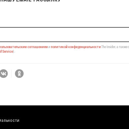
il-рассылку
пользовательским соглашением
и
политикой конфиденциальности
The Insider,
а также 
f Service
).
иальности