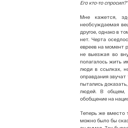
Его кто-то спросил?"
Мне кажется, зд
необсуждаемая вещ
другое, однако в т
нет. Черта оседло
евреев на момент р
не выезжая во вну
полагалось жить и
люди в ссылках, н
оправдания звучат 
пытались доказать,
людей. В общем, 
обобщение на нацио
Теперь же вместо т
можно было бы сказ
он думал. Так бывае