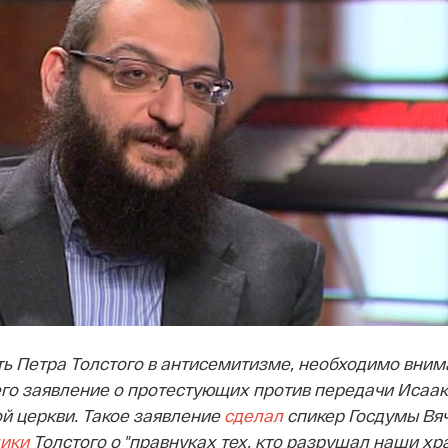
ь Петра Толстого в антисемитизме, необходимо вним
го заявление о протестующих против передачи Исаак
й церкви. Такое заявление
сделал
спикер Госдумы Вя
ики
Толстого о "правнуках тех, кто разрушал наши хр