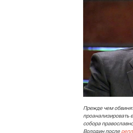
Прежде чем обвинят
проанализировать е
собора православно
Володин после
репл