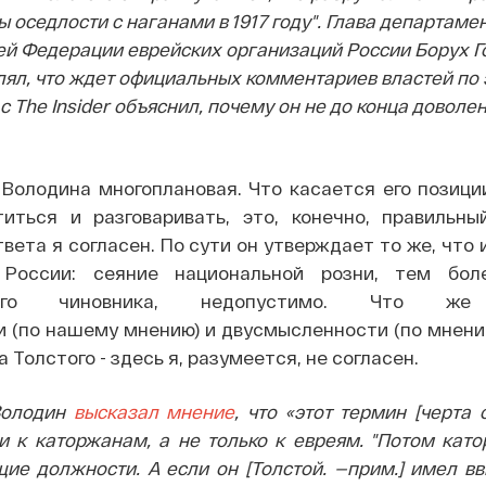
ы оседлости с наганами в 1917 году". Глава департаме
й Федерации еврейских организаций России Борух Г
лял, что ждет официальных комментариев властей по
 с The Insider объяснил, почему он не до конца доволе
Володина многоплановая. Что касается его позици
иться и разговаривать, это, конечно, правильны
твета я согласен. По сути он утверждает то же, что
 России: сеяние национальной розни, тем бол
енного чиновника, недопустимо. Что же
 (по нашему мнению) и двусмысленности (по мнени
Толстого - здесь я, разумеется, не согласен.
Володин
высказал мнение
, что «этот термин [черта 
и к каторжанам, а не только к евреям. "Потом кат
ие должности. А если он [Толстой. —прим.] имел вв