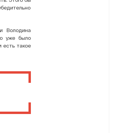
еубедительно
 и Володина
то уже было
и есть такое