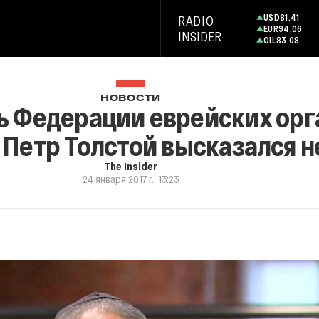
USD
81.41
RADIO
EUR
94.06
INSIDER
OIL
83.08
НОВОСТИ
ь Федерации еврейских орг
 Петр Толстой высказался 
The Insider
24 января 2017 г., 13:23