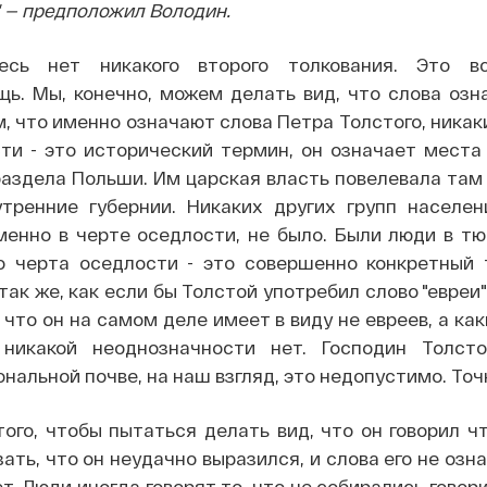
— предположил Володин.
есь нет никакого второго толкования. Это вс
ь. Мы, конечно, можем делать вид, что слова озн
ом, что именно означают слова Петра Толстого, ника
сти - это исторический термин, он означает места
аздела Польши. Им царская власть повелевала там
тренние губернии. Никаких других групп населен
менно в черте оседлости, не было. Были люди в тю
о черта оседлости - это совершенно конкретный 
так же, как если бы Толстой употребил слово "евреи"
 что он на самом деле имеет в виду не евреев, а как
никакой неоднозначности нет. Господин Толст
нальной почве, на наш взгляд, это недопустимо. Точ
ого, чтобы пытаться делать вид, что он говорил чт
ать, что он неудачно выразился, и слова его не озна
т. Люди иногда говорят то, что не собирались говори