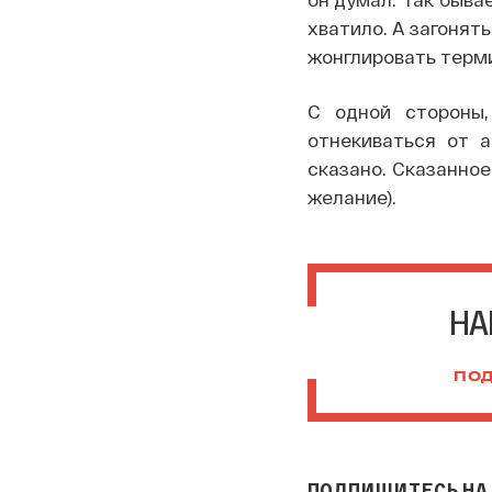
хватило. А загонят
жонглировать терми
С одной стороны,
отнекиваться от а
сказано. Сказанное
желание).
НА
ПОД
ПОДПИШИТЕСЬ НА 