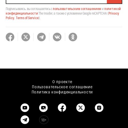
Подписываясь, вы соглашаетесь с
пользовательским соглашением
и
политикой
конфиденциальности
The Insider,
а также с условиями Google reCAPTCHA
(
Privacy
Policy
,
Terms of Service
).
О проекте
Пользовательское соглашение
Политика конфиденциальности
18+