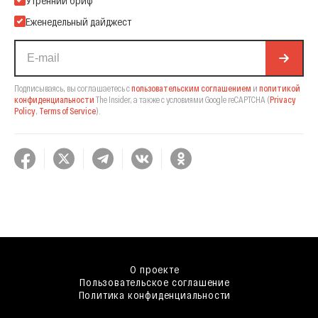
Утренний бриф
Еженедельный дайджест
Подписываясь, вы соглашаетесь с
пользовательским соглашением
и
политикой
конфиденциальности
The Insider,
а также с условиями Google reCAPTCHA
(
Privacy
Policy
,
Terms of Service
).
О проекте
Пользовательское соглашение
Политика конфиденциальности