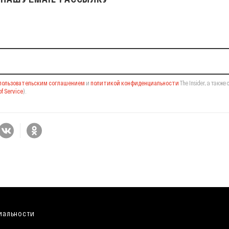
il-рассылку
пользовательским соглашением
и
политикой конфиденциальности
The Insider,
а также 
f Service
).
иальности