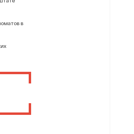
 штате
ломатов в
ких