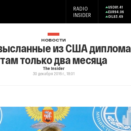
USD
81.41
RADIO
EUR
94.06
INSIDER
OIL
83.49
НОВОСТИ
 высланные из США диплома
там только два месяца
The Insider
30 декабря 2016 г., 18:01