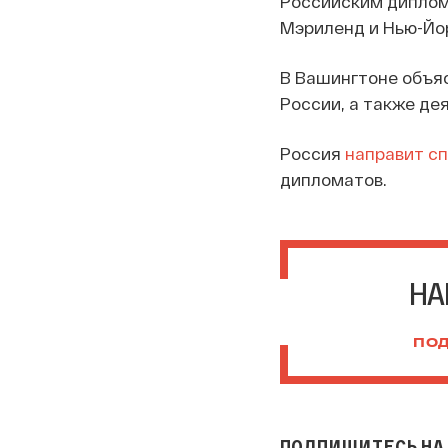
Российским диплом
Мэриленд и Нью-Йор
В Вашингтоне объя
России, а также де
Россия
направит с
дипломатов.
НА
ПОД
ПОДПИШИТЕСЬ НА 