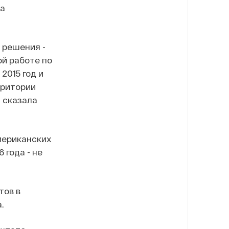
ла
 решения -
ой работе по
2015 год и
рритории
 сказала
мериканских
 года - не
тов в
.