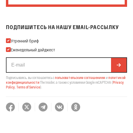
ПОДПИШИТЕСЬ НА НАШУ EMAIL-РАССЫЛКУ
Подпишитесь на нашу Email-рассылку
Утренний бриф
Еженедельный дайджест
Подписываясь, вы соглашаетесь с
пользовательским соглашением
и
политикой
конфиденциальности
The Insider,
а также с условиями Google reCAPTCHA
(
Privacy
Policy
,
Terms of Service
).