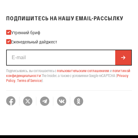
ПОДПИШИТЕСЬ НА НАШУ EMAIL-РАССЫЛКУ
Подпишитесь на нашу Email-рассылку
Утренний бриф
Еженедельный дайджест
Подписываясь, вы соглашаетесь с
пользовательским соглашением
и
политикой
конфиденциальности
The Insider,
а также с условиями Google reCAPTCHA
(
Privacy
Policy
,
Terms of Service
).