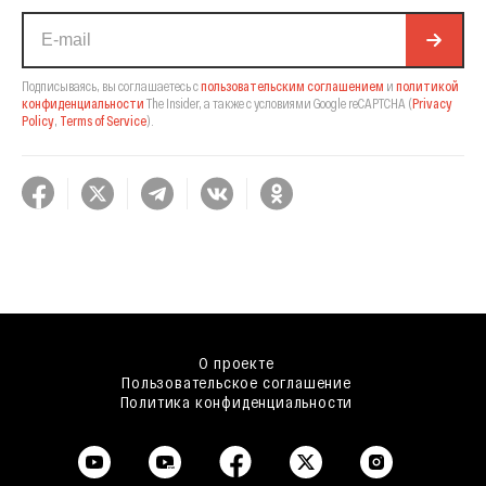
Подписываясь, вы соглашаетесь с
пользовательским соглашением
и
политикой
конфиденциальности
The Insider,
а также с условиями Google reCAPTCHA
(
Privacy
Policy
,
Terms of Service
).
О проекте
Пользовательское соглашение
Политика конфиденциальности