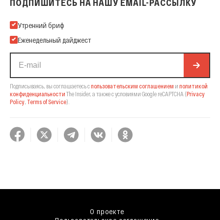
ПОДПИШИТЕСЬ НА НАШУ EMAIL-РАССЫЛКУ
Подпишитесь на нашу Email-рассылку
Утренний бриф
Еженедельный дайджест
Подписываясь, вы соглашаетесь с
пользовательским соглашением
и
политикой
конфиденциальности
The Insider,
а также с условиями Google reCAPTCHA
(
Privacy
Policy
,
Terms of Service
).
О проекте