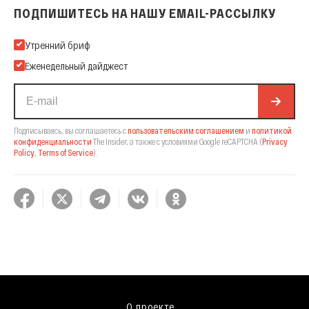
ПОДПИШИТЕСЬ НА НАШУ EMAIL-РАССЫЛКУ
Подпишитесь на нашу Email-рассылку
Утренний бриф
Еженедельный дайджест
Подписываясь, вы соглашаетесь с
пользовательским соглашением
и
политикой
конфиденциальности
The Insider,
а также с условиями Google reCAPTCHA
(
Privacy
Policy
,
Terms of Service
).
О проекте