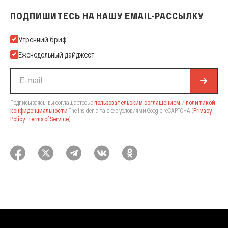
ПОДПИШИТЕСЬ НА НАШУ EMAIL-РАССЫЛКУ
Подпишитесь на нашу Email-рассылку
Утренний бриф
Еженедельный дайджест
Подписываясь, вы соглашаетесь с
пользовательским соглашением
и
политикой
конфиденциальности
The Insider,
а также с условиями Google reCAPTCHA
(
Privacy
Policy
,
Terms of Service
).