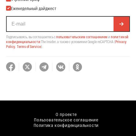
Еженедельный дайджест
Подписываясь, вы соглашаетесь с
пользовательским соглашением
и
политикой
конфиденциальности
The Insider,
а также с условиями Google reCAPTCHA
(
Privacy
Policy
,
Terms of Service
).
О проекте
Пользовательское соглашение
Политика конфиденциальности