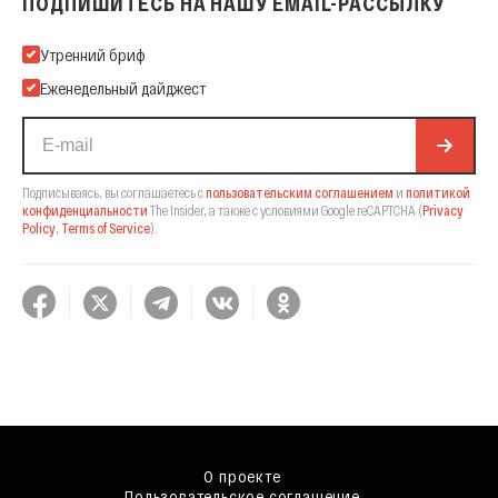
ПОДПИШИТЕСЬ НА НАШУ EMAIL-РАССЫЛКУ
Подпишитесь на нашу Email-рассылку
Утренний бриф
Еженедельный дайджест
Подписываясь, вы соглашаетесь с
пользовательским соглашением
и
политикой
конфиденциальности
The Insider,
а также с условиями Google reCAPTCHA
(
Privacy
Policy
,
Terms of Service
).
О проекте
Пользовательское соглашение