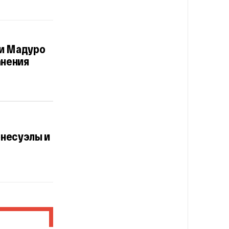
ки Мадуро
анения
енесуэлы и