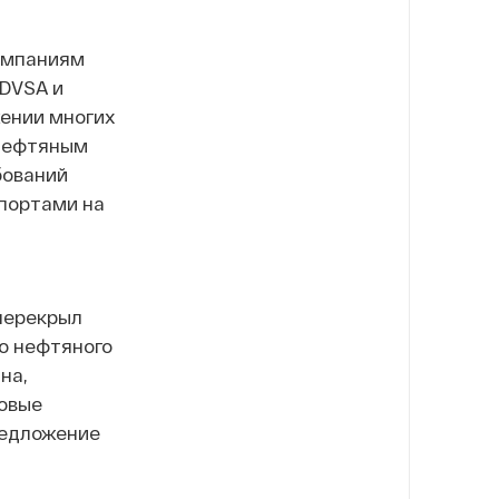
омпаниям
PDVSA и
жении многих
 нефтяным
бований
портами на
 перекрыл
о нефтяного
на,
овые
редложение