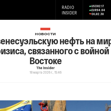
USD
82.17
RADIO
EUR
94.84
INSIDER
OIL
82.38
НОВОСТИ
енесуэльскую нефть на ми
ризиса, связанного с войно
Востоке
The Insider
18 марта 2026 г., 15:46