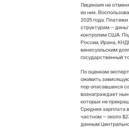
Лицензия не отмен
из них. Воспользов
2025 года. Платеж
структурам — деньг
контролем США. По
России, Ирана, КНДР
венесуэльским долг
государственный то
По оценкам эксперт
оживить зависящую 
пор опасавшихся са
вознаграждает нын
которых не прекращ
Средняя зарплата в
частном — около $23
данным Центрально