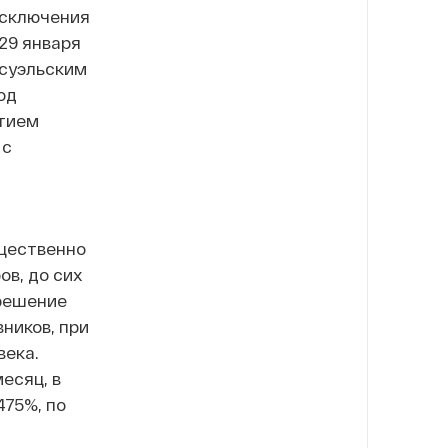
исключения
29 января
есуэльским
од
стием
 с
ущественно
в, до сих
 решение
ников, при
века.
есяц, в
475%, по