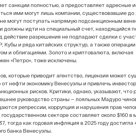
яет санкции полностью, а предоставляет адресные 
аться ими могут лишь компании, существовавшие до 
и не могут поступать напрямую подсанкционным вен
и должны идти на специальный счет, находящийся п
д действие разрешения не подпадают сделки с уча
, Кубы и ряда китайских структур, а также операции
ом и облигациями. Золото и криптовалюта, включая
кен «Петро», тоже исключены.
ов, которые приводит агентство, лицензия может с
от нефти экономику Венесуэлы и привлечь инвесторо
нкционных рисков. Критики, однако, указывают, что
ешнее руководство страны — лояльных Мадуро чинов
аются репрессии, коррупция и нарушения прав чело
 государственном секторе составляет около $160 в м
7, тогда как годовая инфляция в 2025 году достигла 
го банка Венесуэлы.