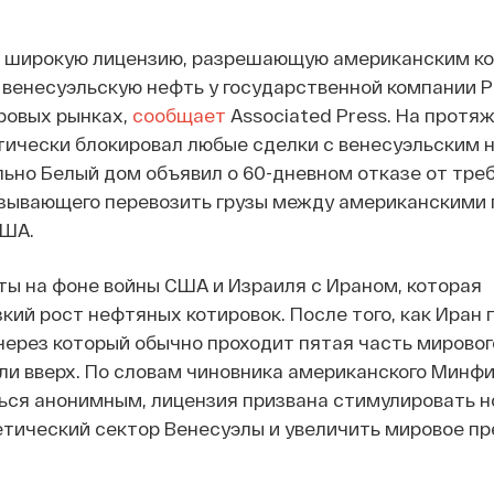
 широкую лицензию, разрешающую американским к
венесуэльскую нефть у государственной компании 
ровых рынках,
сообщает
Associated Press. На протя
тически блокировал любые сделки с венесуэльским
ьно Белый дом объявил о 60-дневном отказе от тре
язывающего перевозить грузы между американскими 
США.
ы на фоне войны США и Израиля с Ираном, которая
кий рост нефтяных котировок. После того, как Иран
через который обычно проходит пятая часть мировог
ли вверх. По словам чиновника американского Минфи
ься анонимным, лицензия призвана стимулировать н
етический сектор Венесуэлы и увеличить мировое п