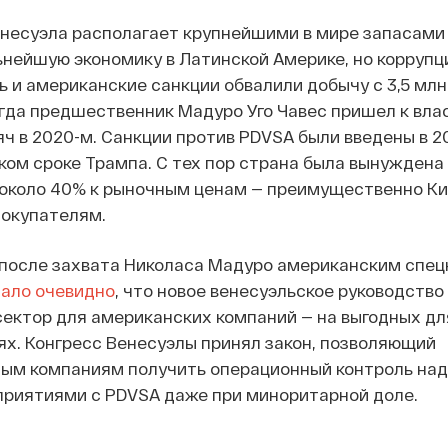
енесуэла располагает крупнейшими в мире запасами
ьнейшую экономику в Латинской Америке, но коррупц
 и американские санкции обвалили добычу с 3,5 млн
когда предшественник Мадуро Уго Чавес пришел к влас
ч в 2020-м. Санкции против PDVSA были введены в 20
ом сроке Трампа. С тех пор страна была вынуждена
 около 40% к рыночным ценам — преимущественно Ки
покупателям.
 после захвата Николаса Мадуро американским спец
ало очевидно
, что новое венесуэльское руководство
ектор для американских компаний — на выгодных дл
х. Конгресс Венесуэлы принял закон, позволяющий
ым компаниям получить операционный контроль над
риятиями с PDVSA даже при миноритарной доле.