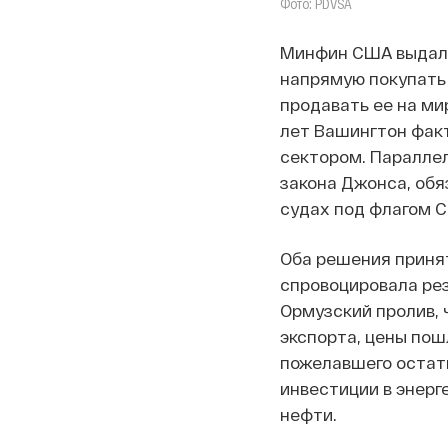
Фото: PDVSA
Минфин США выдал
напрямую покупать 
продавать ее на ми
лет Вашингтон фак
сектором. Параллел
закона Джонса, об
судах под флагом 
Оба решения принят
спровоцировала рез
Ормузский пролив, 
экспорта, цены пош
пожелавшего остат
инвестиции в энерг
нефти.