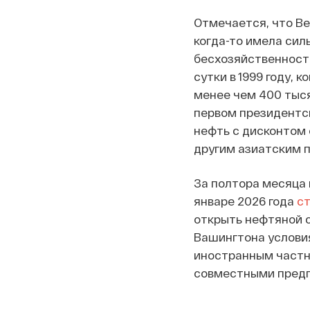
Отмечается, что В
когда-то имела сил
бесхозяйственность
сутки в 1999 году, 
менее чем 400 тыся
первом президентск
нефть с дисконтом
другим азиатским 
За полтора месяца
январе 2026 года
ст
открыть нефтяной с
Вашингтона условия
иностранным частн
совместными предп