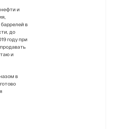
 нефти и
ия,
 баррелей в
ти, до
19 году при
 продавать
таю и
назом в
 готово
я