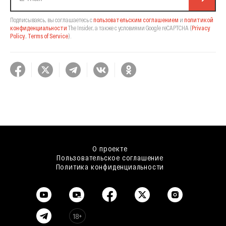
Подписываясь, вы соглашаетесь с
пользовательским соглашением
и
политикой
конфиденциальности
The Insider,
а также с условиями Google reCAPTCHA
(
Privacy
Policy
,
Terms of Service
).
О проекте
Пользовательское соглашение
Политика конфиденциальности
18+