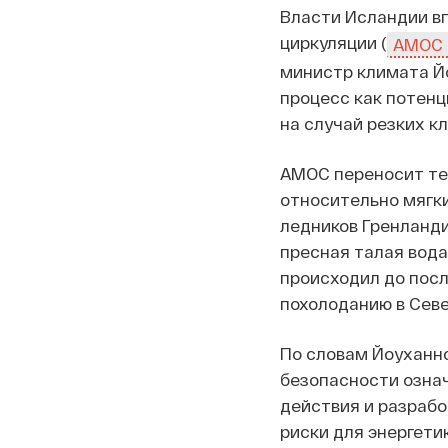
Власти Исландии в
циркуляции (
AMOC
министр климата Й
процесс как потенц
на случай резких к
AMOC переносит теп
относительно мягки
ледников Гренланди
пресная талая вода
происходил до посл
похолоданию в Сев
По словам Йоуханнс
безопасности означ
действия и разрабо
риски для энергети