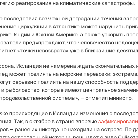
тегию реагирования на климатические катастрофы.
о последствия возможной деградации течения затро
енение циркуляции в Атлантике может нарушить при
рике, Индии и Южной Америке, а также ускорить пот
дователи предупреждают, что человечество недооце
тигнет «точки невозврата» уже в ближайшие десятил
ссона, Исландия не намерена ждать окончательных 
лед может повлиять на морские перевозки; экстрем
огут серьезно повлиять на нашу способность подде
 и рыболовство, которые имеют центральное значен
продовольственной системы», — отметил министр.
уже происходящие в Исландии изменения с последс
ния. Так, в октябре в стране впервые
зафиксировали
ов — ранее их никогда не находили на острове. По 
та естественной истории, речь идет о виде Culiseta