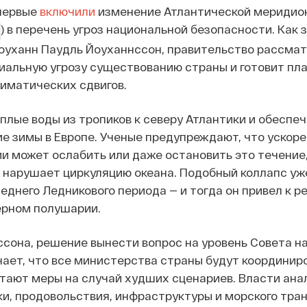
первые
включили
изменение Атлантической меридио
) в перечень угроз национальной безопасности. Как 
оуханн Паудль Йоуханнссон, правительство рассмат
иальную угрозу существованию страны и готовит пл
лиматических сдвигов.
лые воды из тропиков к северу Атлантики и обеспе
е зимы в Европе. Ученые предупреждают, что ускор
и может ослабить или даже остановить это течение,
 нарушает циркуляцию океана. Подобный коллапс уж
еднего Ледникового периода — и тогда он привел к р
ерном полушарии.
сона, решение вынести вопрос на уровень Совета н
ает, что все министерства страны будут координир
тают меры на случай худших сценариев. Власти ан
ки, продовольствия, инфраструктуры и морского тран