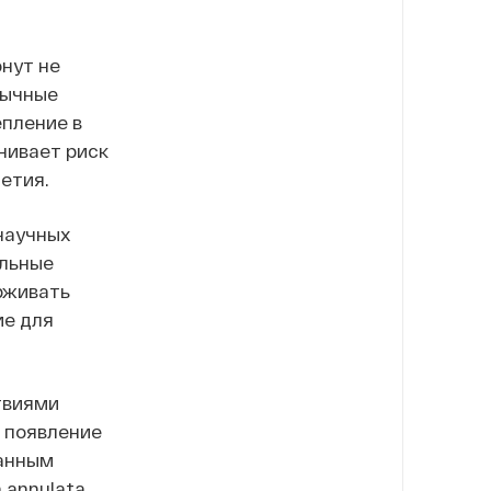
нут не
вычные
епление в
нивает риск
етия.
научных
альные
рживать
ие для
твиями
появление
данным
 annulata,