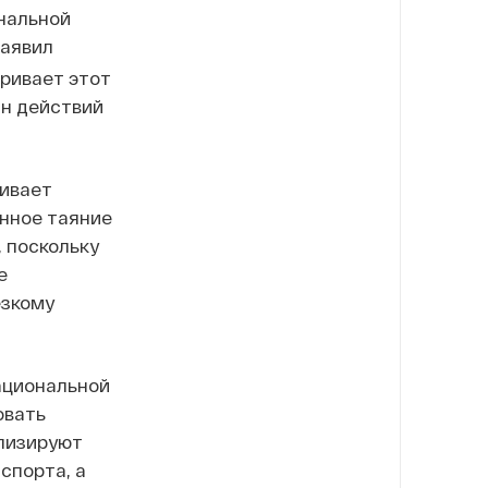
нальной
заявил
ривает этот
ан действий
чивает
енное таяние
 поскольку
е
езкому
ациональной
овать
ализируют
спорта, а