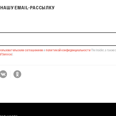
НАШУ EMAIL-РАССЫЛКУ
il-рассылку
пользовательским соглашением
и
политикой конфиденциальности
The Insider,
а также 
f Service
).