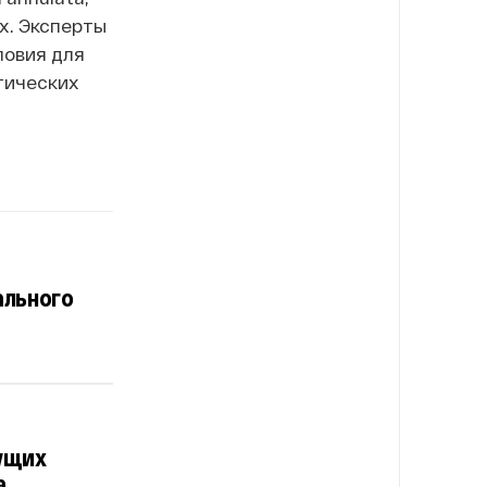
х. Эксперты
ловия для
тических
ального
ущих
а