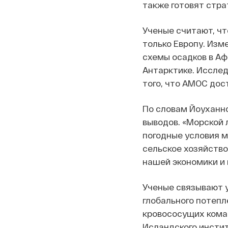
также готовят стра
Ученые считают, чт
только Европу. Изм
схемы осадков в Аф
Антарктике. Иссле
того, что AMOC дос
По словам Йоуханн
выводов. «Морской 
погодные условия м
сельское хозяйство
нашей экономики и 
Ученые связывают 
глобального потепле
кровососущих комар
Исландского институ