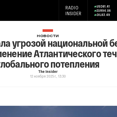
USD
81.41
RADIO
EUR
94.06
INSIDER
OIL
83.49
НОВОСТИ
ла угрозой национальной б
енение Атлантического теч
глобального потепления
The Insider
12 ноября 2025 г., 13:30