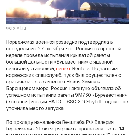
Фото: Mil.ru
Норвежская военная разведка подтвердила в
понедельник, 27 октября, что Россия на прошлой
неделе провела испытания крылатой ракеты
большой дальности «Буревестник» с ядерной
силовой установкой,
пишет
Reuters. По данным
норвежских спецслужб, пуск был осуществлен с
арктического архипелага Новая Земля в
Баренцевом море. Россия накануне объявила об
успешном испытании ракеты 9М730 «Буревестник»
(в классификации НАТО — SSC-X-9 Skyfall), однако не
уточнила место запуска.
По докладу начальника Генштаба РФ Валерия
Герасимова, 21 октября ракета пролетела около 14