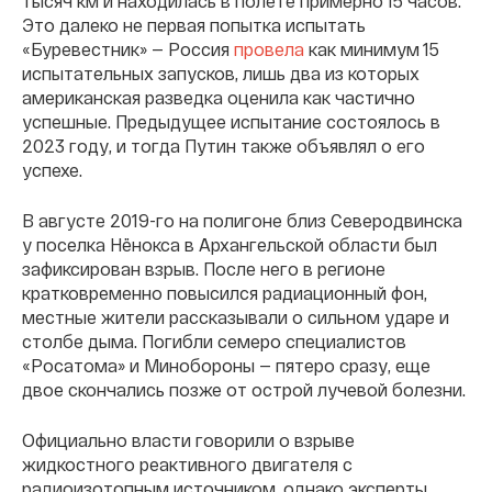
тысяч км и находилась в полете примерно 15 часов.
Это далеко не первая попытка испытать
«Буревестник» — Россия
провела
как минимум 15
испытательных запусков, лишь два из которых
американская разведка оценила как частично
успешные. Предыдущее испытание состоялось в
2023 году, и тогда Путин также объявлял о его
успехе.
В августе 2019-го на полигоне близ Северодвинска
у поселка Нёнокса в Архангельской области был
зафиксирован взрыв. После него в регионе
кратковременно повысился радиационный фон,
местные жители рассказывали о сильном ударе и
столбе дыма. Погибли семеро специалистов
«Росатома» и Минобороны — пятеро сразу, еще
двое скончались позже от острой лучевой болезни.
Официально власти говорили о взрыве
жидкостного реактивного двигателя с
радиоизотопным источником, однако эксперты,