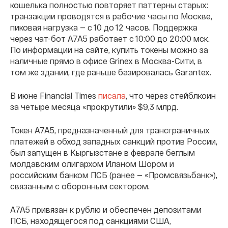
кошелька полностью повторяет паттерны старых:
транзакции проводятся в рабочие часы по Москве,
пиковая нагрузка — с 10 до 12 часов. Поддержка
через чат-бот A7A5 работает с 10:00 до 20:00 мск.
По информации на сайте, купить токены можно за
наличные прямо в офисе Grinex в Москва-Сити, в
том же здании, где раньше базировалась Garantex.
В июне Financial Times
писала
, что через стейблкоин
за четыре месяца «прокрутили» $9,3 млрд.
Токен A7A5, предназначенный для трансграничных
платежей в обход западных санкций против России,
был запущен в Кыргызстане в феврале беглым
молдавским олигархом Иланом Шором и
российским банком ПСБ (ранее — «Промсвязьбанк»),
связанным с оборонным сектором.
A7A5 привязан к рублю и обеспечен депозитами
ПСБ, находящегося под санкциями США,