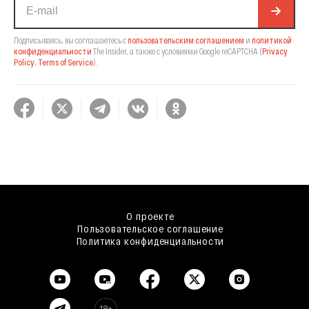
Подписываясь, вы соглашаетесь с
пользовательским соглашением
и
политикой
конфиденциальности
The Insider,
а также с условиями Google reCAPTCHA
(
Privacy
Policy
,
Terms of Service
).
О проекте
Пользовательское соглашение
Политика конфиденциальности
18+