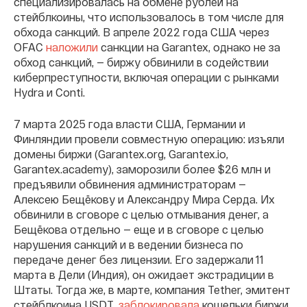
специализировалась на обмене рублей на
стейблкоины, что использовалось в том числе для
обхода санкций. В апреле 2022 года США через
OFAC
наложили
санкции на Garantex, однако не за
обход санкций, — биржу обвинили в содействии
киберпреступности, включая операции с рынками
Hydra и Conti.
7 марта 2025 года власти США, Германии и
Финляндии провели совместную операцию: изъяли
домены биржи (Garantex.org, Garantex.io,
Garantex.academy), заморозили более $26 млн и
предъявили обвинения администраторам —
Алексею Бещёкову и Александру Мира Серда. Их
обвинили в сговоре с целью отмывания денег, а
Бещёкова отдельно — еще и в сговоре с целью
нарушения санкций и в ведении бизнеса по
передаче денег без лицензии. Его задержали 11
марта в Дели (Индия), он ожидает экстрадиции в
Штаты. Тогда же, в марте, компания Tether, эмитент
стейблкоина USDT,
заблокировала
кошельки биржи