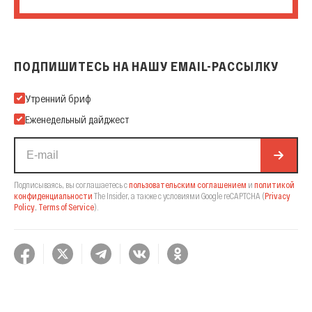
ПОДПИШИТЕСЬ НА НАШУ EMAIL-РАССЫЛКУ
Подпишитесь на нашу Email-рассылку
Утренний бриф
Еженедельный дайджест
Подписываясь, вы соглашаетесь с
пользовательским соглашением
и
политикой
конфиденциальности
The Insider,
а также с условиями Google reCAPTCHA
(
Privacy
Policy
,
Terms of Service
).