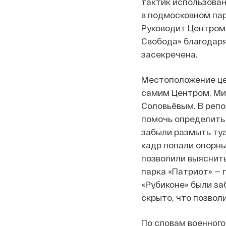
тактик использован
в подмосковном пар
Руководит Центром 
Свобода» благодар
засекречена.
Местоположение це
самим Центром, Ми
Соловьёвым. В репо
помочь определить
забыли размыть туа
кадр попали опорны
позволили выяснить
парка «Патриот» — п
«Рубиконе» были за
скрыто, что позвол
По словам военного