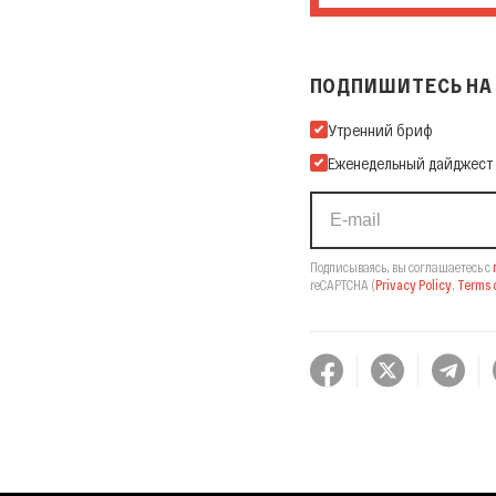
ПОДПИШИТЕСЬ НА 
Подпишитесь на нашу Ema
Утренний бриф
Еженедельный дайджест
Подписываясь, вы соглашаетесь с
reCAPTCHA
(
Privacy Policy
,
Terms o