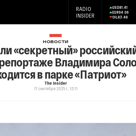
USD
81.41
RADIO
EUR
94.06
INSIDER
OIL
83.48
НОВОСТИ
ли «секретный» российски
 репортаже Владимира Соло
ходится в парке «Патриот»
The Insider
17 сентября 2025 г., 13:11