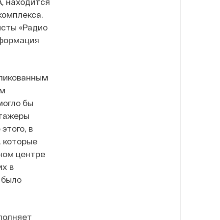
А, находится
комплекса.
исты «Радио
нформация
бликованным
ом
могло бы
нтажеры
этого, в
, которые
ном центре
их в
 было
ыполняет