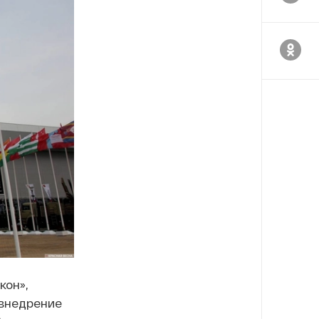
кон»,
 внедрение