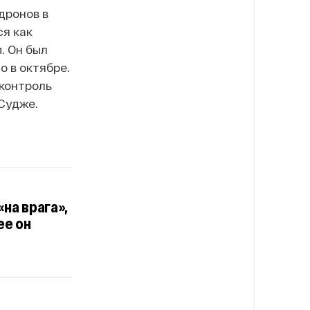
дронов в
ся как
. Он был
о в октябре.
 контроль
 Судже.
на врага»,
ее он