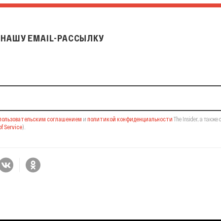
НАШУ EMAIL-РАССЫЛКУ
il-рассылку
пользовательским соглашением
и
политикой конфиденциальности
The Insider,
а также 
f Service
).