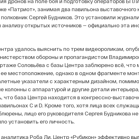
ия дронов на поле боя и подготовку операторов БПЛ
ке «Патриот», занимая два павильона выставочного 
полковник Сергей Будников. Это установили журнал
я анализу открытых источников — официально эта и
нтра удалось выяснить по трем видеороликам, опу
нистерством обороны и пропагандистом Владимир
ртаже Соловьёва с базы Центра заблюрено всё, что 
 ее местоположение, однако в одном фрагменте мо
летные указатели с характерным дизайном, помимо 
е колонны с аппаратурой и другие детали интерьера
, что база Центра находится в конгрессно-выставоч
авильонах C и D. Кроме того, хотя лица всех служащ
блюрены, лицо его руководителя Сергея Будникова не
ило установить его личность.
 аналитика Роба Ли, Центр «Рубикон» эффективно в