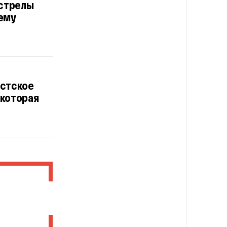
бстрелы
ему
истское
 которая