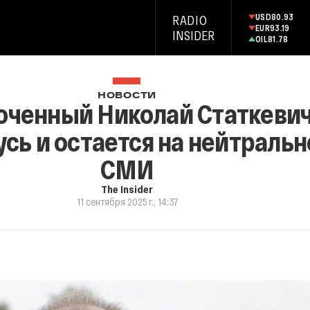
USD
80.93
RADIO
EUR
93.19
INSIDER
OIL
81.78
НОВОСТИ
юченный Николай Статкевич
сь и остается на нейтральн
СМИ
The Insider
11 сентября 2025 г., 14:37