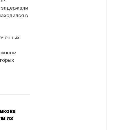
л-
о задержали
находился в
юченных.
Джоном
оторых
икова
ли из