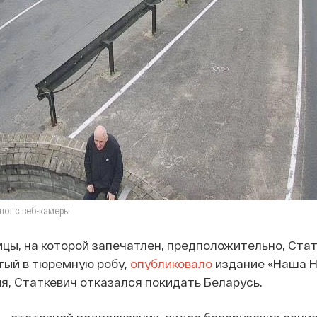
шот с веб-камеры
цы, на которой запечатлен, предположительно, Стат
етый в тюремную робу,
опубликовало
издание «Наша Нi
, Статкевич отказался покидать Беларусь.