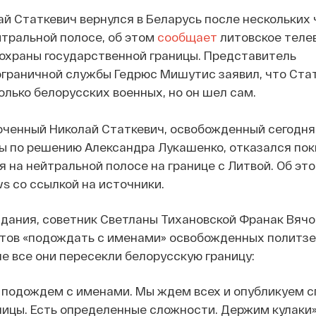
й Статкевич вернулся в Беларусь после нескольких 
тральной полосе, об этом
сообщает
литовское теле
охраны государственной границы. Представитель
ограничной службы Гедрюс Мишутис заявил, что Ста
лько белорусских военных, но он шел сам.
ченный Николай Статкевич, освобожденный сегодня
ы по решению Александра Лукашенко, отказался по
я на нейтральной полосе на границе с Литвой. Об эт
s со ссылкой на источники.
здания, советник Светланы Тихановской Франак Вячо
тов «подождать с именами» освобожденных политзе
не все они пересекли белорусскую границу:
 подождем с именами. Мы ждем всех и опубликуем с
ицы. Есть определенные сложности. Держим кулаки»