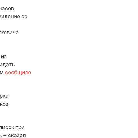
часов,
видение со
ткевича
 из
кидать
ом
сообщило
рка
ков,
писок при
, — сказал