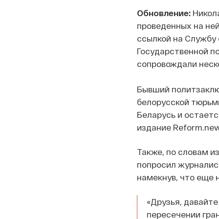
Обновление:
Никола
проведенных на ней
ссылкой на Службу 
Государственной п
сопровождали неско
Бывший политзаклю
белорусской тюрьм
Беларусь и остаетс
издание Reform.new
Также, по словам и
попросил журналис
намекнув, что еще 
«Друзья, давайте
пересечении гран