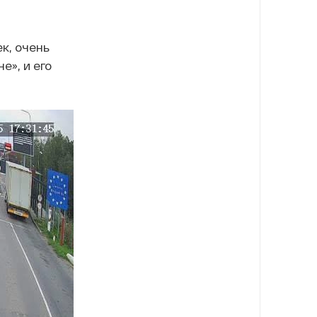
к, очень
е», и его