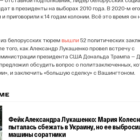
— отставной подполковник, лидер белорусских социа
дат в президенты на выборах 2010 года. В 2020-м ег
и приговорили к 14 годам колонии. Всё это время он 
 из белорусских тюрем
вышли
52 политических закл
е того, как Александр Лукашенко провел встречу с
министрации президента США Дональда Трампа — 
 предложил обсудить вопрос о политзаключенных, к
и», и заключить «большую сделку» с Вашингтоном.
ЕМЕ
Фейк Александра Лукашенко: Мария Колесн
пыталась сбежать в Украину, но ее выброси
машины соратники