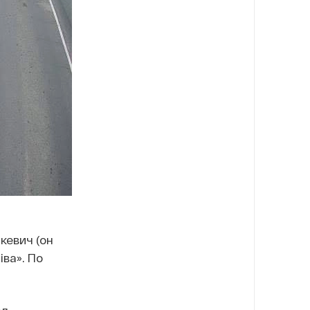
кевич (он
ва». По