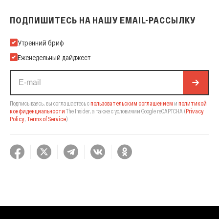
ПОДПИШИТЕСЬ НА НАШУ EMAIL-РАССЫЛКУ
Подпишитесь на нашу Email-рассылку
Утренний бриф
Еженедельный дайджест
Подписываясь, вы соглашаетесь с
пользовательским соглашением
и
политикой
конфиденциальности
The Insider,
а также с условиями Google reCAPTCHA
(
Privacy
Policy
,
Terms of Service
).