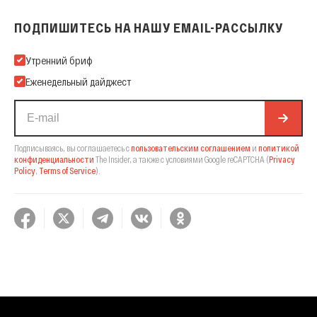
ПОДПИШИТЕСЬ НА НАШУ EMAIL-РАССЫЛКУ
Подпишитесь на нашу Email-рассылку
Утренний бриф
Еженедельный дайджест
Подписываясь, вы соглашаетесь с
пользовательским соглашением
и
политикой
конфиденциальности
The Insider,
а также с условиями Google reCAPTCHA
(
Privacy
Policy
,
Terms of Service
).