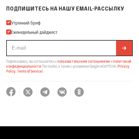
ПОДПИШИТЕСЬ НА НАШУ EMAIL-РАССЫЛКУ
Подпишитесь на нашу Email-рассылку
Утренний бриф
Еженедельный дайджест
Подписываясь, вы соглашаетесь с
пользовательским соглашением
и
политикой
конфиденциальности
The Insider,
а также с условиями Google reCAPTCHA
(
Privacy
Policy
,
Terms of Service
).