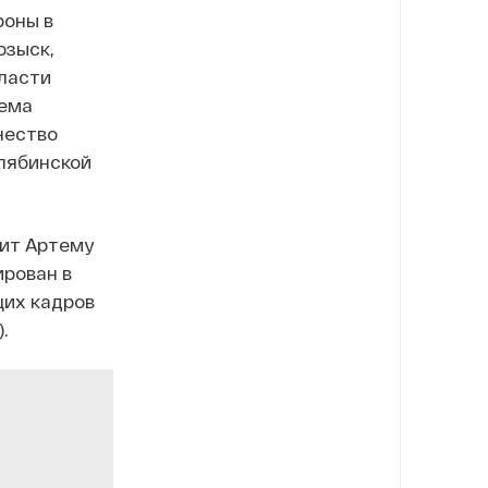
роны в
озыск,
бласти
тема
чество
елябинской
жит Артему
ирован в
щих кадров
.