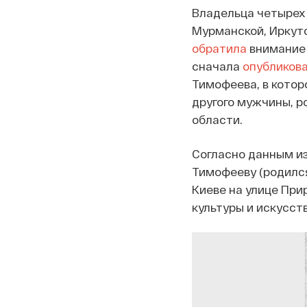
Владельца четырех 
Мурманской, Иркутс
обратила
внимание 
сначала
опубликов
Тимофеева, в котор
другого мужчины, р
области.
Согласно данным из
Тимофееву (родился
Киеве на улице При
культуры и искусст