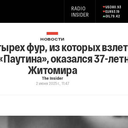
USD
80.93
RADIO
EUR
93.19
INSIDER
OIL
79.42
НОВОСТИ
ырех фур, из которых взле
«Паутина», оказался 37-ле
Житомира
The Insider
2 июня 2025 г., 11:47