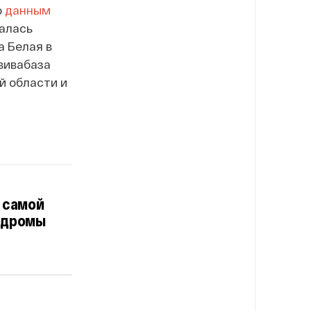
о
данным
валась
 Белая в
вивабаза
й области и
о самой
родромы