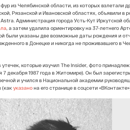
фур из Челябинской области, из которых взлетали д
кой, Рязанской и Ивановской областях, объявили в р
Astra. Администрация города Усть-Кут Иркутской о
ала
, а затем удалила ориентировку на 37-летнего Ар
ой были указаны две возможные даты рождения и от
ожденного в Донецке и никогда не проживавшего в Ч
 утечек, которые изучил The Insider, фото принадле
 7 декабря 1987 года в Житомире). Он был зарегистр
речной и учился в Национальной академии руководя
в (как
указано
на его странице в соцсети «ВКонтакте»)