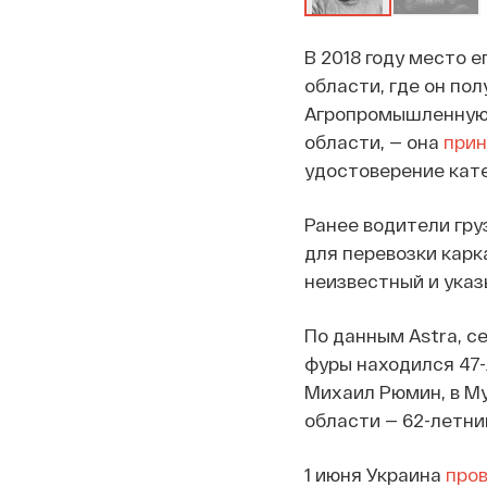
В 2018 году место 
области, где он по
Агропромышленную 
области, — она
при
удостоверение катег
Ранее водители гру
для перевозки карк
неизвестный и указ
По данным Astra, с
фуры находился 47-
Михаил Рюмин, в Му
области — 62-летни
1 июня Украина
про