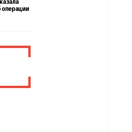
оказала
б операции