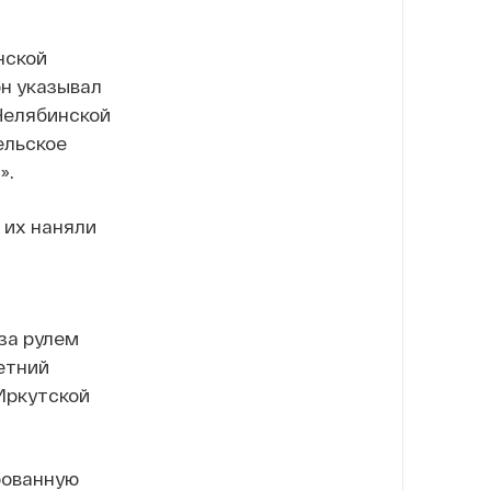
нской
он указывал
Челябинской
ельское
».
о их наняли
за рулем
етний
Иркутской
рованную