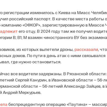
его регистрации изменилось с Киева на Миасс Челяби
лучил российский паспорт. В качестве места работы 
компанию «ОФКОР», зарегистрированную в Миассе 
надлежит
его отцу. В 2024 году там же получил водит
ории В; В1; М взамен «иностранного ВУ без экзамена
зовиков, из которых вылетели дроны,
рассказали
, чт
асных домов. По пути в день атак с ними связывался
ывал, где нужно остановиться.
ейчас все водители задержаны. В Рязанской области 
летний Сергей Канурин, в Ивановской области — 56-л
рманской области — 56-летний Александр Зайцев, в 
й Андрей Меркурьев.
вела
беспрецедентную операцию «Паутина» — масси