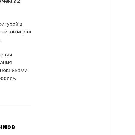
 чем в 2
игурой в
ей, он играл
.
ления
вания
иновниками
ссии».
нию в