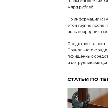
главы Ингушетии. О
млрд рублей.
По информации RTVI
этой группе после 
роль посредника м
Следствие также по
Социального фонда
похищенных средст
и сотрудниками цен
СТАТЬИ ПО Т