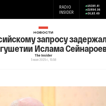
USD
81.41
RADIO
EUR
94.06
INSIDER
OIL
83.49
НОВОСТИ
сийскому запросу задержал
гушетии Ислама Сейнароев
The Insider
5 мая 2025 г., 15:58