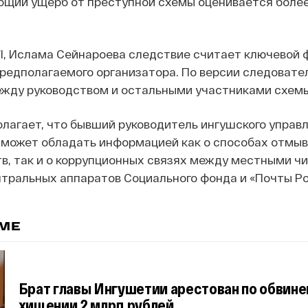
бщий ущерб от преступной схемы оценивается более
, Ислама Сейнароева следствие считает ключевой ф
предполагаемого организатора. По версии следовател
ежду руководством и остальными участниками схемы
лагает, что бывший руководитель ингушского управ
 может обладать информацией как о способах отмы
в, так и о коррупционных связях между местными ч
тральных аппаратов Социального фонда и «Почты Ро
ЕМЕ
Брат главы Ингушетии арестован по обвине
хищении 2 млрд рублей