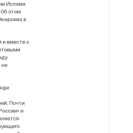
ии Ислама
 Об этом
йнароева в
 и вместе с
птовыми
нду
 не
онде
,
ней. Почти
России» и
вляется
вующего