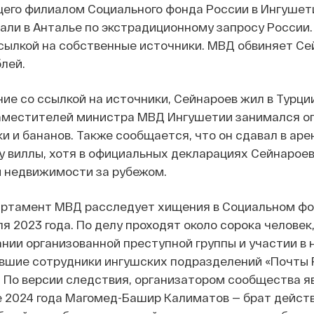
его филиалом Социального фонда России в Ингушет
ли в Анталье по экстрадиционному запросу России.
сылкой на собственные источники. МВД обвиняет Се
лей.
ие со ссылкой на источники, Сейнароев жил в Турции
аместителей министра МВД Ингушетии занимался о
и и бананов. Также сообщается, что он сдавал в аре
 виллы, хотя в официальных декларациях Сейнароев
и недвижимости за рубежом.
ртамент МВД расследует хищения в Социальном ф
я 2023 года. По делу проходят около сорока человек
нии организованной преступной группы и участии в 
ывшие сотрудники ингушских подразделений «Почты 
 По версии следствия, организатором сообщества я
е 2024 года Магомед-Башир Калиматов — брат дейст