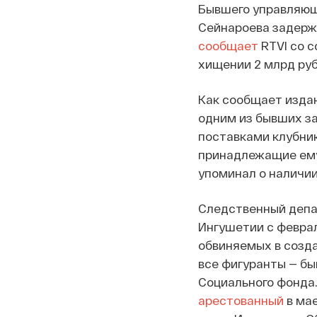
Бывшего управляющ
Сейнароева задержа
сообщает
RTVI со с
хищении 2 млрд руб
Как сообщает издан
одним из бывших з
поставками клубник
принадлежащие ему
упоминал о наличи
Следственный депа
Ингушетии с феврал
обвиняемых в созда
все фигуранты — б
Социального фонда.
арестованный
в ма